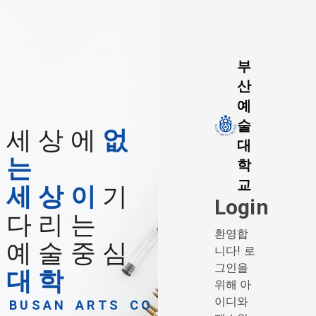
부
산
예
술
세 상 에
없
대
는
학
교
세 상 이
기
Login
다 리 는
환영합
예 술 중 심
니다! 로
그인을
대 학
위해 아
이디와
B U S A N A R T S C O