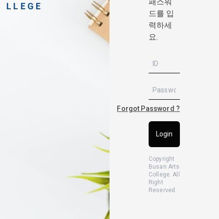
패스워
L L E G E
드를 입
력하세
요.
Forgot Password ?
Login
Copyright
Busan Arts
College. All
Right
Reserved.